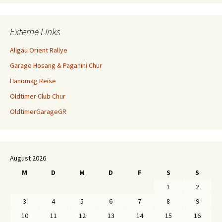
Externe Links
Allgäu Orient Rallye
Garage Hosang & Paganini Chur
Hanomag Reise
Oldtimer Club Chur
OldtimerGarageGR
August 2026
M
D
M
D
F
S
S
1
2
3
4
5
6
7
8
9
10
11
12
13
14
15
16