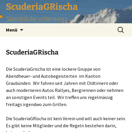
Zum
ScuderiaGRischa
Inhalt
Steinböcke unterwegs
springen
Suchen
Menü
nach:
ScuderiaGRischa
Die ScuderiaGrischa ist eine lockere Gruppe von
Abendheuer- und Autobegeisterten im Kanton
Graubünden. Wir fahren seit Jahren mit Oldtimern oder
auch moderneren Autos Rallyes, Bergrennen oder nehmen
an sonstigen Events teil. Wir treffen uns regelmässig
freitags irgendwo zum Grillen.
Die ScuderiaGRischa ist kein Verein und will auch keiner sein.
Es gibt keine Mitglieder und die Regeln bestehen darin,