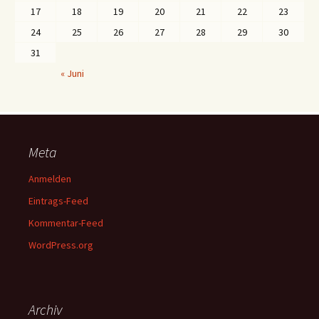
17
18
19
20
21
22
23
24
25
26
27
28
29
30
31
« Juni
Meta
Anmelden
Eintrags-Feed
Kommentar-Feed
WordPress.org
Archiv