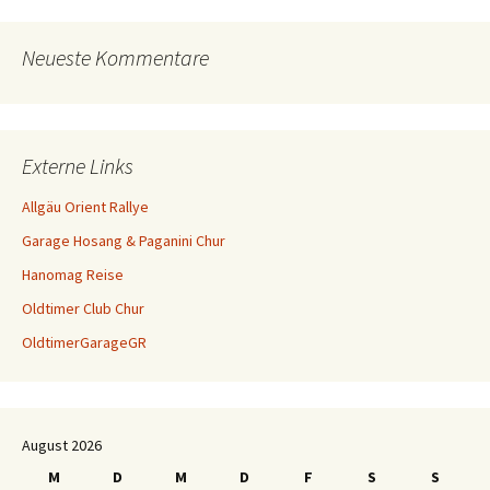
Neueste Kommentare
Externe Links
Allgäu Orient Rallye
Garage Hosang & Paganini Chur
Hanomag Reise
Oldtimer Club Chur
OldtimerGarageGR
August 2026
M
D
M
D
F
S
S