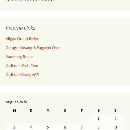
Externe Links
Allgäu Orient Rallye
Garage Hosang & Paganini Chur
Hanomag Reise
Oldtimer Club Chur
OldtimerGarageGR
August 2026
M
D
M
D
F
S
S
1
2
3
4
5
6
7
8
9