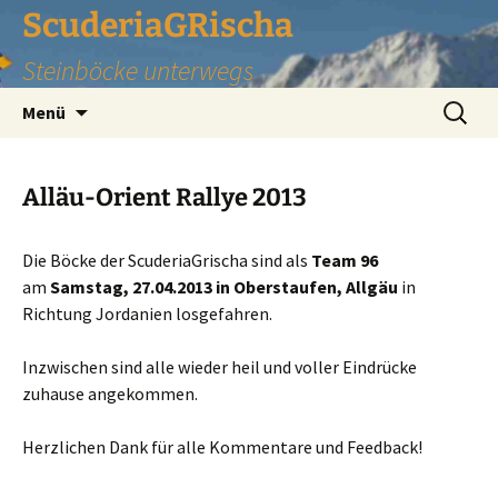
Zum
ScuderiaGRischa
Inhalt
Steinböcke unterwegs
springen
Suchen
Menü
nach:
Alläu-Orient Rallye 2013
Die Böcke der ScuderiaGrischa sind als
Team 96
am
Samstag, 27.04.2013 in Oberstaufen, Allgäu
in
Richtung Jordanien losgefahren.
Inzwischen sind alle wieder heil und voller Eindrücke
zuhause angekommen.
Herzlichen Dank für alle Kommentare und Feedback!