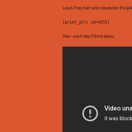
Louis Frey hat sein neuestes Proj
[print_gllr id=4255]
Hier noch das Filmli dazu: