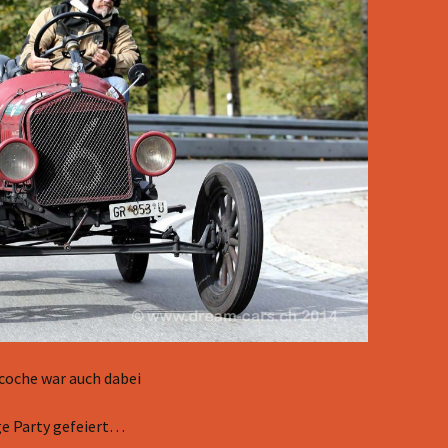
coche war auch dabei
ge Party gefeiert…