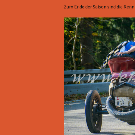
Zum Ende der Saison sind die Renn
Arosa Classic Car
Alpenknattern 20
Alläu-Orient Rally