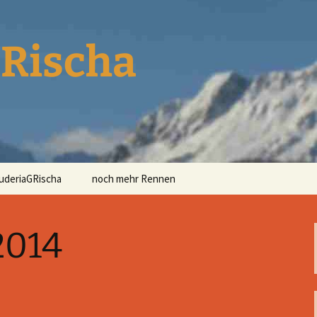
Rischa
uderiaGRischa
noch mehr Rennen
que 2014
e Böcke
2014
or
sere Oldtimer
ntakt
en 2013