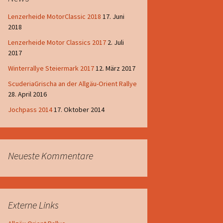
Lenzerheide MotorClassic 2018
17. Juni
2018
Lenzerheide Motor Classics 2017
2. Juli
2017
Winterrallye Steiermark 2017
12. März 2017
ScuderiaGrischa an der Allgäu-Orient Rallye
28. April 2016
Jochpass 2014
17. Oktober 2014
Neueste Kommentare
Externe Links