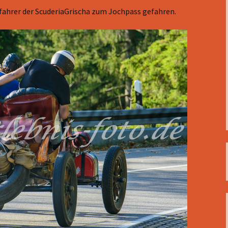
fahrer der ScuderiaGrischa zum Jochpass gefahren.
 2013
13
e 2013