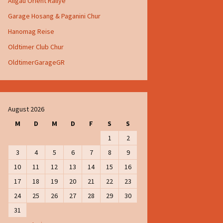
Allgäu Orient Rallye
Garage Hosang & Paganini Chur
Hanomag Reise
Oldtimer Club Chur
OldtimerGarageGR
August 2026
M
D
M
D
F
S
S
1
2
3
4
5
6
7
8
9
10
11
12
13
14
15
16
17
18
19
20
21
22
23
24
25
26
27
28
29
30
31