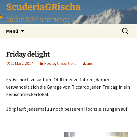
Zum
ScuderiaGRischa
Inhalt
Steinböcke unterwegs
springen
Suchen
Menü
nach:
Friday delight
1. März 2014
Feste
,
Unsortiert
andi
Es ist noch zu kalt um Oldtimer zu fahren, darum
verwandelt sich die Garage von Riccardo jeden Freitag in ein
Feinschmeckerlokal.
Jörg läuft jedesmal zu noch besseren Höchsleistungen auf